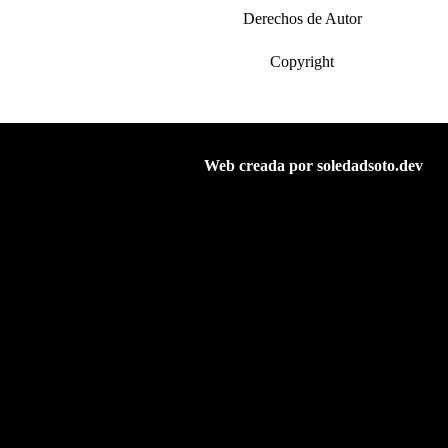
Derechos de Autor
Copyright
Web creada por soledadsoto.dev
© J.Carlos Álvarez D.
Elche | 03202 Alicante
Telf: 000 00 00 00
Abstract Art
Aviso Legal
Privacidad
Cookies