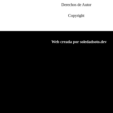
Derechos de Autor
Copyright
Web creada por soledadsoto.dev
© J.Carlos Álvarez D.
Elche | 03202 Alicante
Telf: 000 00 00 00
Abstract Art
Aviso Legal
Privacidad
Cookies