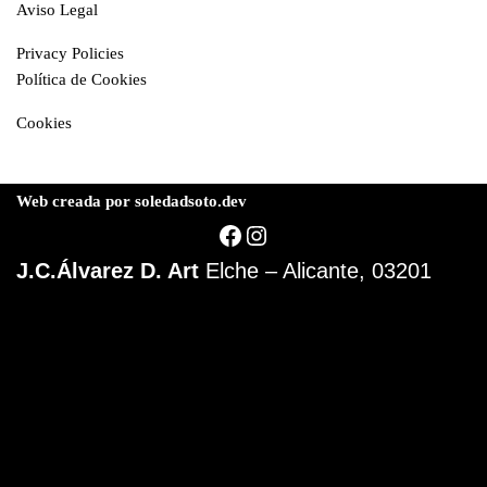
Aviso Legal
Privacy Policies
Política de Cookies
Cookies
Web creada por soledadsoto.dev
J.C.Álvarez D. Art
Elche – Alicante, 03201
© J.Carlos Álvarez D.
Elche | 03202 Alicante
Telf: 000 00 00 00
Abstract Art
Aviso Legal
Privacidad