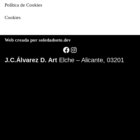
Política de Cookies
Cookies
Web creada por soledadsoto.dev
J.C.Álvarez D. Art
Elche – Alicante, 03201
© J.Carlos Álvarez D.
Elche | 03202 Alicante
Telf: 000 00 00 00
Abstract Art
Aviso Legal
Privacidad
Cookies